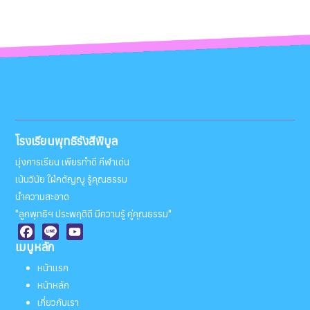
โรงเรียนพุทธิรังสีพิบูล
มุ่งการเรียน เพียรทำดี กีฬาเด่น
เน้นวินัย ใฝ่กตัญญู รู้คุณธรรม
นำความสะอาด
"ลูกพุทธิฯ ประพฤติดี มีความรู้ คู่คุณธรรม"
เมนูหลัก
Facebook
Line
YouTube
หน้าแรก
หน้าหลัก
เกี่ยวกับเรา