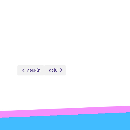
เนื้อหาก่อนหน้า: กลุ่มสาระวิทยาศาสตร์และเทคโนโลยี
เนื้อหาถัดไป: หลวงปู่เจียม
ก่อนหน้า
ต่อไป