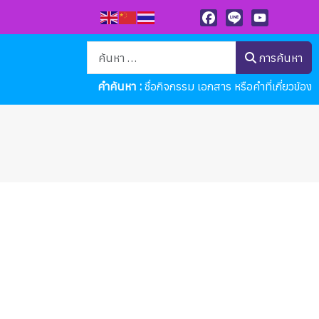
ลาดขวาง อ.บ้านโพธิ์ จ.ฉะเชิงเทรา สังกัดสำนักงานเขตพื้นที่การศึกษามั
Facebook
Line
YouTube
การค้นหา
การค้นหา
คำค้นหา :
ชื่อกิจกรรม เอกสาร หรือคำที่เกี่ยวข้อง