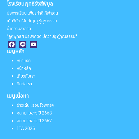
โรงเรียนพุทธิรังสีพิบูล
มุ่งการเรียน เพียรทำดี กีฬาเด่น
เน้นวินัย ใฝ่กตัญญู รู้คุณธรรม
นำความสะอาด
"ลูกพุทธิฯ ประพฤติดี มีความรู้ คู่คุณธรรม"
เมนูหลัก
Facebook
Line
YouTube
หน้าแรก
หน้าหลัก
เกี่ยวกับเรา
ติดต่อเรา
เมนูเนื้อหา
ข่าวเด่น...รอบรั้วพุทธิฯ
จดหมายข่าว ปี 2668
จดหมายข่าว ปี 2667
ITA 2025