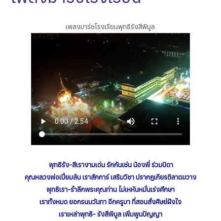
เพลงมาร์ชโรงเรียนพุทธิรังสีพิบูล
พุทธิรัง-สีเรางามเด่น รักกันเช่น น้องพี่ ร่วมบิดา
คุณหลวงพ่อเปี่ยมล้น เราสักการ์ เสริมวิชา ปรากฎเกียรติลาดขวาง
พุทธิเรา-รำลึกพระคุณท่าน ไม่เหหันหมั่นเร่งศึกษา
เราทั้งหมด ยอกรนบวันทา อีกครูบา ที่สอนสั่งศิษย์ฝังใจ
เราเหล่าพุทธิ- รังสีพิบูล เพิ่มพูนปัญญา