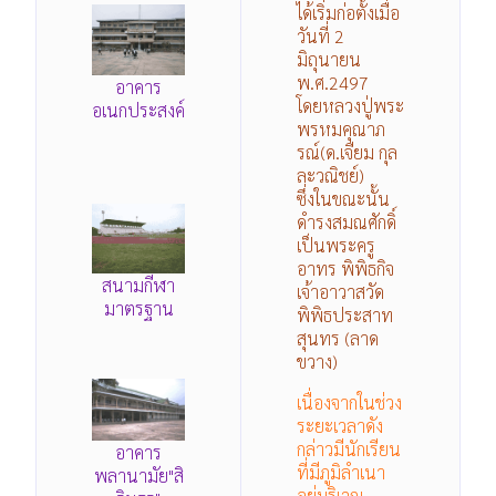
ได้เริ่มก่อตั้งเมื่อ
วันที่ 2
มิถุนายน
พ.ศ.2497
อาคาร
โดยหลวงปู่พระ
อเนกประสงค์
พรหมคุณาภ
รณ์(ด.เจียม กุล
ละวณิชย์)
ซึ่งในขณะนั้น
ดำรงสมณศักดิ์
เป็นพระครู
อาทร พิพิธกิจ
สนามกีฬา
เจ้าอาวาสวัด
มาตรฐาน
พิพิธประสาท
สุนทร (ลาด
ขวาง)
เนื่องจากในช่วง
ระยะเวลาดัง
กล่าวมีนักเรียน
อาคาร
ที่มีภูมิลำเนา
พลานามัย"สิ
อยู่บริเวณ