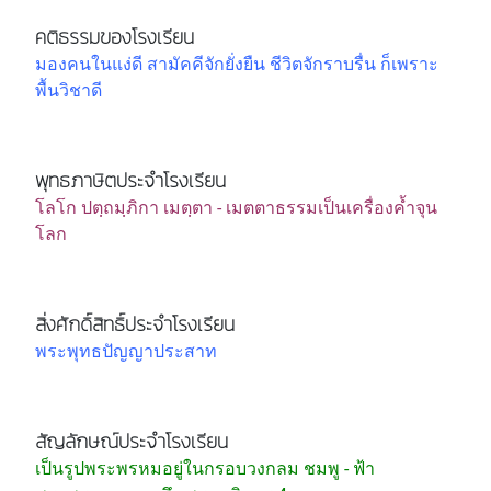
คติธรรมของโรงเรียน
มองคนในแง่ดี สามัคคีจักยั่งยืน ชีวิตจักราบรื่น ก็เพราะ
พื้นวิชาดี
พุทธภาษิตประจำโรงเรียน
โลโก ปตฺถมฺภิกา เมตฺตา - เมตตาธรรมเป็นเครื่องค้ำจุน
โลก
สิ่งศักดิ์สิทธิ์ประจำโรงเรียน
พระพุทธปัญญาประสาท
สัญลักษณ์ประจำโรงเรียน
เป็นรูปพระพรหมอยู่ในกรอบวงกลม ชมพู - ฟ้า