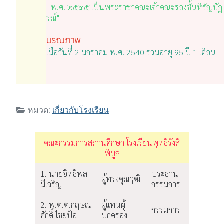
- พ.ศ. ๒๕๓๕ เป็นพระราชาคณะเจ้าคณะรองชั้นหิรัญบัฏ
รณ์"
มรณภาพ
เมื่อวันที่ 2 มกราคม พ.ศ. 2540 รวมอายุ 95 ปี 1 เดือน
หมวด:
เกี่ยวกับโรงเรียน
คณะกรรมการสถานศึกษา โรงเรียนพุทธิรังสี
พิบูล
1. นายอิทธิพล
ประธาน
ผู้ทรงคุณวุฒิ
มีเจริญ
กรรมการ
2. พ.ต.ต.กฤษณ
ผู้แทนผู้
กรรมการ
ศักดิ์ ไชยป้อ
ปกครอง