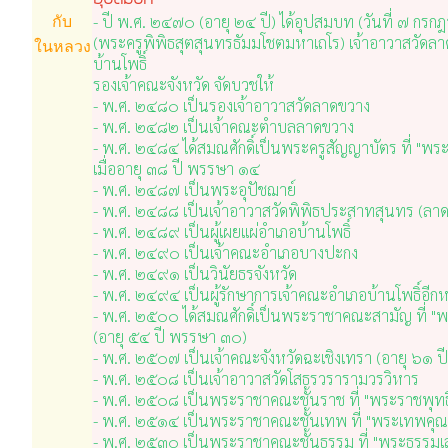
- ปี พ.ศ. ๒๔๗๐ (อายุ ๒๔ ปี) ได้อุปสมบท (วันที่ ๗ กรก
กับ
(พระครูพิพิธสุตสุนทรธัมมโชตมหาเถโร) เจ้าอาวาสวัดล
ในหลวง
บ้านโพธิ์
รองเจ้าคณะจังหวัด จัดบวชให้
- พ.ศ. ๒๔๘๐ เป็นรองเจ้าอาวาสวัดลาดขวาง
- พ.ศ. ๒๔๘๒ เป็นเจ้าคณะตำบลลาดขวาง
- พ.ศ. ๒๔๘๔ ได้สมณศักดิ์เป็นพระครูสัญญาบัตร ที่ "พระ
เมื่ออายุ ๓๘ ปี พรรษา ๑๔
- พ.ศ. ๒๔๘๗ เป็นพระอุปัชฌาย์
- พ.ศ. ๒๔๘๘ เป็นเจ้าอาวาสวัดพิพิธประสาทสุนทร (ลา
- พ.ศ. ๒๔๘๙ เป็นผู้เผยแผ่อำเภอบ้านโพธิ์
- พ.ศ. ๒๔๙๐ เป็นเจ้าคณะอำเภอบางปะกง
- พ.ศ. ๒๔๙๑ เป็นวินัยธรจังหวัด
- พ.ศ. ๒๔๙๔ เป็นผู้รักษาการเจ้าคณะอำเภอบ้านโพธิ์อีกห
- พ.ศ. ๒๕๐๐ ได้สมณศักดิ์เป็นพระราชาคณะสามัญ ที่ "พร
(อายุ ๕๔ ปี พรรษา ๓๐)
- พ.ศ. ๒๕๐๗ เป็นเจ้าคณะจังหวัดฉะเชิงเทรา (อายุ ๖๑ 
- พ.ศ. ๒๕๐๘ เป็นเจ้าอาวาสวัดโสธรวรารามวรวิหาร
- พ.ศ. ๒๕๐๘ เป็นพระราชาคณะชั้นราช ที่ "พระราชพุทธิ
- พ.ศ. ๒๕๑๔ เป็นพระราชาคณะชั้นเทพ ที่ "พระเทพคุ
- พ.ศ. ๒๕๓๐ เป็นพระราชาคณะชั้นธรรม ที่ "พระธรรมเ