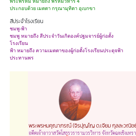
พระพรหม หมายถึง พรหมวิหาร 4
ประกอบด้วย เมตตา กรุณามุทิตา อุเบกขา
สีประจำโรงเรียน
ชมพู-ฟ้า
ชมพู หมายถึง สีประจำวันเกิดองค์ปฐมจารย์ผู้ก่อตั้ง
โรงเรียน
ฟ้า หมายถึง ความเมตตาของผู้ก่อตั้งโรงเรียนประดุจฟ้า
ประทานพร
พระพรหมคุณาภรณ์ (จิรปุญโญ ด.เจียม กุลละวณิชย
อดีตเจ้าอาวาสวัดโสธรวรารามวรวิหาร จังหวัดฉะเชิงเทรา