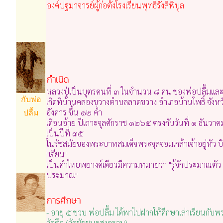
องค์ปฐมาจารย์ผู้ก่อตั้งโรงเรียนพุทธิรังสีพิบูล
กำเนิด
หลวงปู่เป็นบุตรคนที่ ๓ ในจำนวน ๘ คน ของพ่อปลื้มแล
กับพ่อ
เกิดที่บ้านคลองขวางตำบลลาดขวาง อำเภอบ้านโพธิ์ จังหวัด
อังคาร ขึ้น ๑๒ ค่ำ
ปลื้ม
เดือนอ้าย ปีเถาะจุลศักราช ๑๒๖๕ ตรงกับวันที่ ๑ ธันว
เป็นปีที่ ๓๕
ในรัชสมัยของพระบาทสมเด็จพระจุลจอมเกล้าเจ้าอยู่หัว บิดา
"เจียม"
เป็นคำไทยพยางค์เดียวมีความหมายว่า "รู้จักประมาณ
ประมาณ"
การศึกษา
- อายุ ๕ ขวบ พ่อปลื้ม ได้พาไปฝากให้ศึกษาเล่าเรียนกับพ
วัดตึก (วัดชัยชนะสงคราม)