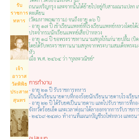
รับ
ถนนเจริญกรุง และจากนั้นได้ย้ายไปอยู่กับสามเณรแปลก เก
ตะเคียน
ราชการ
(วัดมหาพฤฒาราม) จนถึงอายุ ๑๖ ปี
ทหาร
- อายุ ๑๗ ปี เข้าเรียนแพทย์ที่โรงเรียนแพทย์หลวงโดยได้
ประจำกรมนักเรียนแพทย์เสือป่าหลวง
- อายุ ๑๘ ปี ขอพระราชทานนามสกุลให้แก่นายปลื้ม (บิด
โดยได้รับพระราชทานนามสกุลจากพระบามสมเด็จพระมงกุฏเกล
หัว
เมื่อ พ.ศ. ๒๔๖๔ ว่า "กุลละวณิชย์"
เจ้า
อาวาส
การทำงาน
วัดพิพิธ
- อายุ ๒๑ ปี รับราชการทหาร
ประสาท
เป็นนักเรียนนายดาบที่กองร้อยนักเรียนนายดาบโรงเรียน
สุนทร
- อายุ ๒๒ ปี ได้รับยศเป็นนายดาบ และไปรับราชการที่
จังหวัดร้อยเอ็ด และเวลาต่อมาได้ลาออกจากการรับราชก
- ๒๔๖๙-๒๔๗๐ ทำงานที่แผนกบัญชีรถไฟหลวง และธนา
อุปสมบท