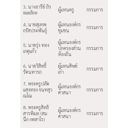
3. นางอารีย์ ถิร
ผู้แทนครู
กรรมการ
ะผะลิกะ
4. นายสุเทพ
ผู้แทนองค์กร
กรรมการ
กรัสประพันธุ์
ชุมชน
ผู้แทนองค์กร
5. นายรุ่ง ทอง
ปกครองส่วน
กรรมการ
เกตุแก้ว
ท้องถิ่น
6. นายวิสิทธิ์
ผู้แทนศิษย์
กรรมการ
รัตนทารถ
เก่า
7. พระครูปลัด
ผู้แทนองค์กร
แสงทอง จนฺทสุว
กรรมการ
ศาสนา
ณฺโณ
8. พระครูสิทธิ
ผู้แทนองค์กร
สารพิมล (สม
กรรมการ
ศาสนา
นึก กตสาโร)